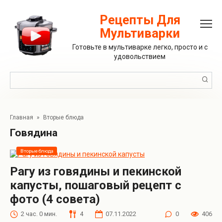
Перейти
к
Рецепты Для
контенту
Мультиварки
Готовьте в мультиварке легко, просто и с
удовольствием
Поиск:
Главная
»
Вторые блюда
Говядина
Вторые блюда
Рагу из говядины и пекинской
капусты, пошаговый рецепт с
фото (4 совета)
2 час. 0 мин.
4
07.11.2022
0
406