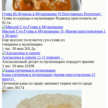
Гуляш Из Курицы в Мультиварке (9 Популярных Рецептов)
Гуляш из курицы в мультиварке Редмонд приготовить не
0
2.1к.
Мясной Суп-Гуляш в Мультиварке 🍲 (Время приготовления 1
ч 30 мин)
Еще вкуснее получается суп-гуляш из
говядины в мультиварке.
1 час. 30 мин.
5
0
1.2к.
Апельсины в сиропе 🍊 (1 порция)
Апельсиновый десерт из мультиварки порадует яркими
3 час. 10 мин.
1
0
198
Каша гречневая в мультиварке (время приготовления 15
минут)
Гречневая каша по праву занимает первое место среди
25 мин.
3
0
174