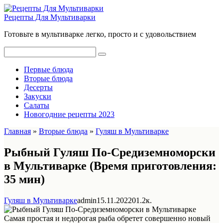
Перейти
к
Рецепты Для Мультиварки
контенту
Готовьте в мультиварке легко, просто и с удовольствием
Поиск:
Первые блюда
Вторые блюда
Десерты
Закуски
Салаты
Новогодние рецепты 2023
Главная
»
Вторые блюда
»
Гуляш в Мультиварке
Рыбный Гуляш По-Средиземноморски
в Мультиварке (Время приготовления:
35 мин)
Гуляш в Мультиварке
admin
15.11.2022
0
1.2к.
Самая простая и недорогая рыба обретет совершенно новый