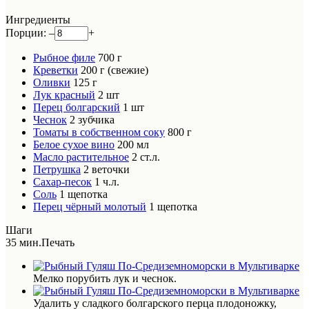
Ингредиенты
Порции:
–
+
Рыбное филе
700
г
Креветки
200
г (свежие)
Оливки
125
г
Лук красный
2
шт
Перец болгарский
1
шт
Чеснок
2
зубчика
Томаты в собственном соку
800
г
Белое сухое вино
200
мл
Масло растительное
2
ст.л.
Петрушка
2
веточки
Сахар-песок
1
ч.л.
Соль
1
щепотка
Перец чёрный молотый
1
щепотка
Шаги
35 мин.
Печать
Мелко порубить лук и чеснок.
Удалить у сладкого болгарского перца плодоножку,