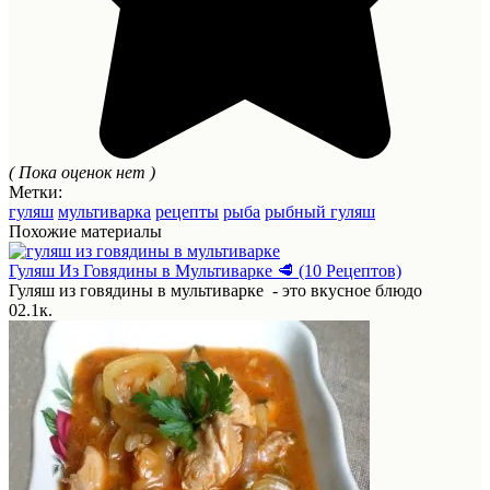
( Пока оценок нет )
Метки:
гуляш
мультиварка
рецепты
рыба
рыбный гуляш
Похожие материалы
Гуляш Из Говядины в Мультиварке 🥩 (10 Рецептов)
Гуляш из говядины в мультиварке - это вкусное блюдо
0
2.1к.