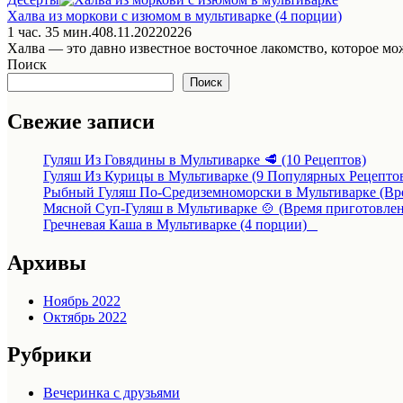
Халва из моркови с изюмом в мультиварке (4 порции)
1 час. 35 мин.
4
08.11.2022
0
226
Халва — это давно известное восточное лакомство, которое мо
Поиск
Поиск
Свежие записи
Гуляш Из Говядины в Мультиварке 🥩 (10 Рецептов)
Гуляш Из Курицы в Мультиварке (9 Популярных Рецепт
Рыбный Гуляш По-Средиземноморски в Мультиварке (Вре
Мясной Суп-Гуляш в Мультиварке 🍲 (Время приготовлен
Гречневая Каша в Мультиварке (4 порции)
Архивы
Ноябрь 2022
Октябрь 2022
Рубрики
Вечеринка с друзьями